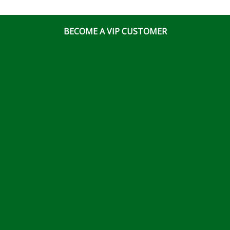
BECOME A VIP CUSTOMER
© Ottawa Fastener Supply 2026 All Right Reserved
Website & Online Marketing Solutions by